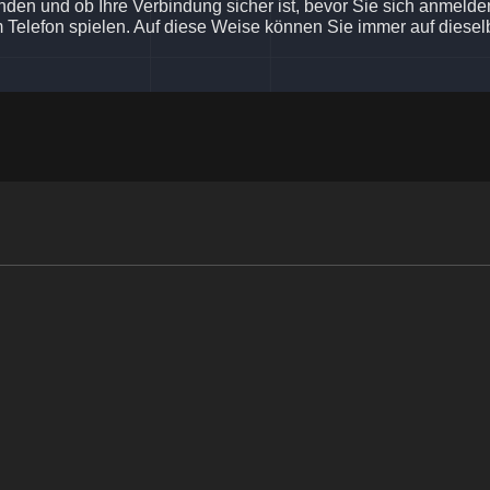
nden und ob Ihre Verbindung sicher ist, bevor Sie sich anmelden.
m Telefon spielen. Auf diese Weise können Sie immer auf diese