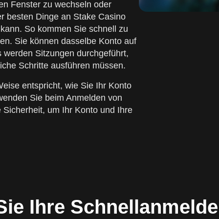
aten Fenster zu wechseln oder
er besten Dinge an Stake Casino
n kann. So kommen Sie schnell zu
nen. Sie können dasselbe Konto auf
 werden Sitzungen durchgeführt,
iche Schritte ausführen müssen.
eise entspricht, wie Sie Ihr Konto
Verwenden Sie beim Anmelden von
Sicherheit, um Ihr Konto und Ihre
Sie Ihre Schnellanmeld