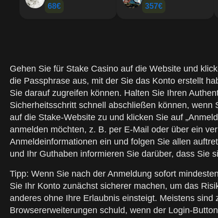
167€
68€
Zusammenfassung der Stake Casino-Anmeldung
So melden Sie sich an
Häufige Anmeldeprobleme
Gehen Sie für Stake Casino auf die Website und klic
die Passphrase aus, mit der Sie das Konto erstellt h
Sie darauf zugreifen können. Halten Sie Ihren Authentif
Sicherheitsschritt schnell abschließen können, wenn 
auf die Stake-Website zu und klicken Sie auf „Anmeld
anmelden möchten, z. B. per E-Mail oder über ein ve
Anmeldeinformationen ein und folgen Sie allen auftret
und Ihr Guthaben informieren Sie darüber, dass Sie s
Tipp: Wenn Sie nach der Anmeldung sofort mindesten
Sie Ihr Konto zunächst sicherer machen, um das Risi
anderes ohne Ihre Erlaubnis einsteigt. Meistens sin
Browsererweiterungen schuld, wenn der Login-Button n