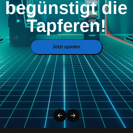
begünstigt die
Tapferen!
Jetzt spielen