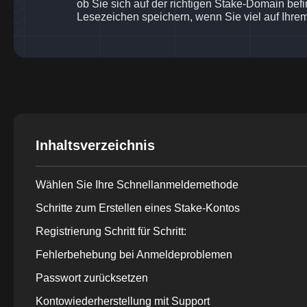
ob Sie sich auf der richtigen Stake-Domain befi
Lesezeichen speichern, wenn Sie viel auf Ihre
Inhaltsverzeichnis
Wählen Sie Ihre Schnellanmeldemethode
Schritte zum Erstellen eines Stake-Kontos
Registrierung Schritt für Schritt:
Fehlerbehebung bei Anmeldeproblemen
Passwort zurücksetzen
Kontowiederherstellung mit Support