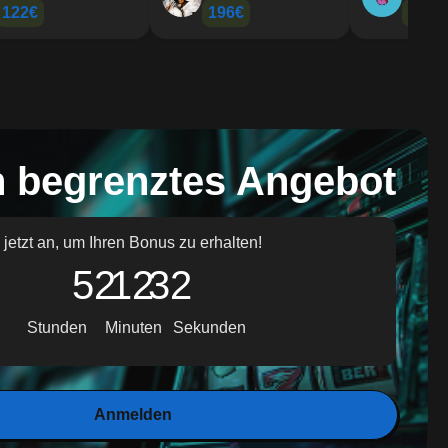
210€
122€
196€
ch begrenztes Angebot
jetzt an, um Ihren Bonus zu erhalten!
52
12
30
Stunden
Minuten
Sekunden
Anmelden