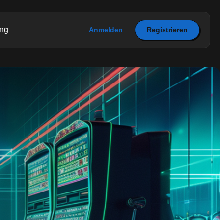
ung
Anmelden
Registrieren