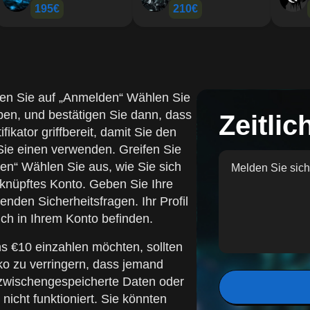
357€
195€
ken Sie auf „Anmelden“ Wählen Sie
aben, und bestätigen Sie dann, dass
Zeitli
ikator griffbereit, damit Sie den
Sie einen verwenden. Greifen Sie
en“ Wählen Sie aus, wie Sie sich
Melden Sie sich 
rknüpftes Konto. Geben Sie Ihre
enden Sicherheitsfragen. Ihr Profil
ich in Ihrem Konto befinden.
s €10 einzahlen möchten, sollten
ko zu verringern, dass jemand
d zwischengespeicherte Daten oder
icht funktioniert. Sie könnten