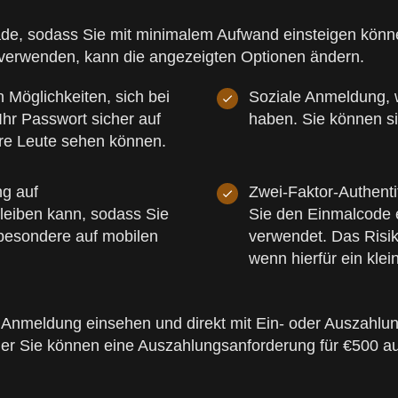
e, sodass Sie mit minimalem Aufwand einsteigen können 
e verwenden, kann die angezeigten Optionen ändern.
 Möglichkeiten, sich bei
Soziale Anmeldung, w
hr Passwort sicher auf
haben. Sie können sic
ere Leute sehen können.
ng auf
Zwei-Faktor-Authent
leiben kann, sodass Sie
Sie den Einmalcode e
sbesondere auf mobilen
verwendet. Das Risik
wenn hierfür ein klein
 Anmeldung einsehen und direkt mit Ein- oder Auszahlu
der Sie können eine Auszahlungsanforderung für €500 au