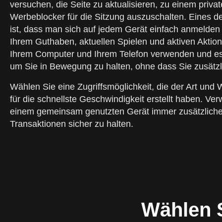
versuchen, die Seite zu aktualisieren, zu einem priv
Werbeblocker für die Sitzung auszuschalten. Eines d
ist, dass man sich auf jedem Gerät einfach anmelde
Ihrem Guthaben, aktuellen Spielen und aktiven Aktio
Ihrem Computer und Ihrem Telefon verwenden und es
um Sie in Bewegung zu halten, ohne dass Sie zusätzl
Wählen Sie eine Zugriffsmöglichkeit, die der Art und W
für die schnellste Geschwindigkeit erstellt haben. 
einem gemeinsam genutzten Gerät immer zusätzliche 
Transaktionen sicher zu halten.
Wählen 