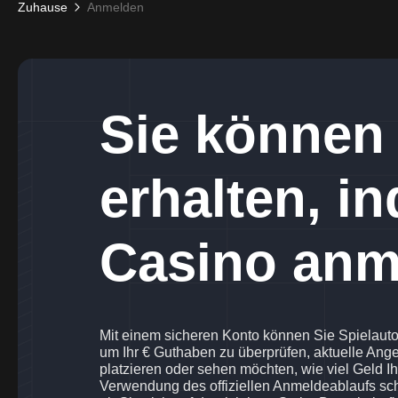
Zuhause
Anmelden
Sie können
erhalten, i
Casino anm
Mit einem sicheren Konto können Sie Spielaut
um Ihr € Guthaben zu überprüfen, aktuelle Ange
platzieren oder sehen möchten, wie viel Geld Ih
Verwendung des offiziellen Anmeldeablaufs schü